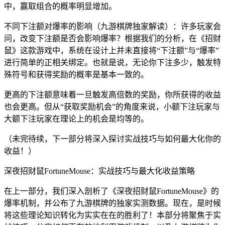
中，赢取组合的概率明显增加。
不同下注额对爆率的影响（九游棋牌独家解读）：许多玩家会
问，改变下注额是否会影响爆率？根据我们的分析，在《招财
鼠》这款游戏中，系统在设计上并未直接将“下注额”与“爆率”
进行简单的正相关绑定。也就是说，无论你下注多少，触发特
殊符号和获得奖励的概率是基本一致的。
更高的下注额意味着一旦触发高倍数的奖励，你所获得的收益
也会更高。但从“获取奖励机会”的角度来说，小额下注玩家与
大额下注玩家在理论上的机会是均等的。
（未完待续，下一部分将深入探讨实战技巧与如何最大化你的
收益！）
深夜招财鼠FortuneMouse：实战技巧与最大化收益策略
在上一部分，我们深入剖析了《深夜招财鼠FortuneMouse》的
爆率机制，并公布了九游棋牌的独家实测数据。现在，是时候
将这些理论知识转化为实实在在的胜利了！本部分将聚焦于实