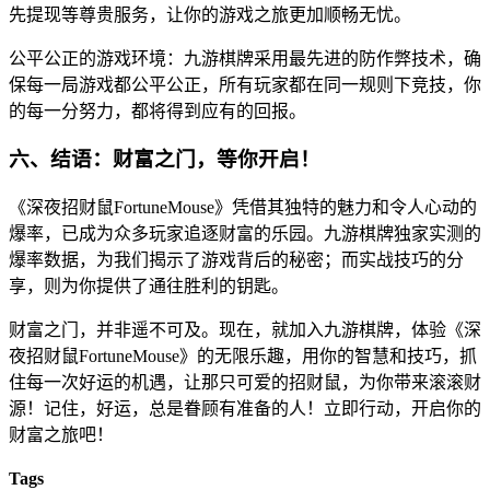
先提现等尊贵服务，让你的游戏之旅更加顺畅无忧。
公平公正的游戏环境：九游棋牌采用最先进的防作弊技术，确
保每一局游戏都公平公正，所有玩家都在同一规则下竞技，你
的每一分努力，都将得到应有的回报。
六、结语：财富之门，等你开启！
《深夜招财鼠FortuneMouse》凭借其独特的魅力和令人心动的
爆率，已成为众多玩家追逐财富的乐园。九游棋牌独家实测的
爆率数据，为我们揭示了游戏背后的秘密；而实战技巧的分
享，则为你提供了通往胜利的钥匙。
财富之门，并非遥不可及。现在，就加入九游棋牌，体验《深
夜招财鼠FortuneMouse》的无限乐趣，用你的智慧和技巧，抓
住每一次好运的机遇，让那只可爱的招财鼠，为你带来滚滚财
源！记住，好运，总是眷顾有准备的人！立即行动，开启你的
财富之旅吧！
Tags