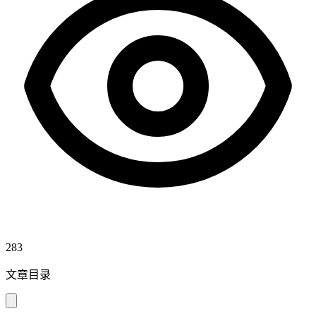
283
文章目录