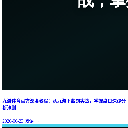
九游体育官方深度教程：从九游下载到实战，掌握盘口深浅分
析法则
2026-06-23
阅读
→