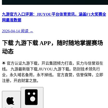
九游官方入口评测：JIUYOU平台体育资讯，涵盖F1大奖赛全
网最准数据
2026-04-14
阅读
→
下载 九游下载 APP，随时随地掌握赛场
动态
🌟 官方认证九游下载，开云集团倾力打造，实力与信誉双在
线。 九游最新版下载,JIUYOU,九游下载。防封技术领先行
业，永久域名备用，永不掉线。 官方直营，信誉保障，立即
注册，开启财富之旅。