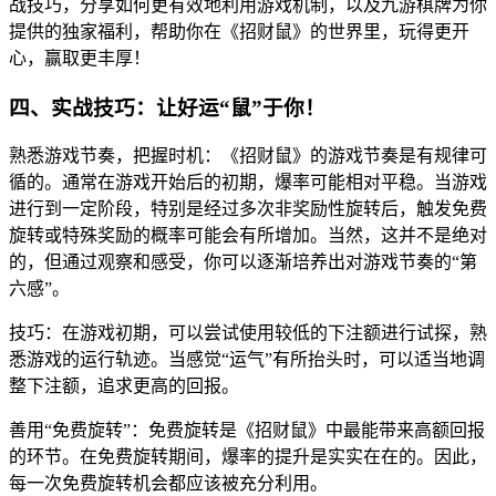
战技巧，分享如何更有效地利用游戏机制，以及九游棋牌为你
提供的独家福利，帮助你在《招财鼠》的世界里，玩得更开
心，赢取更丰厚！
四、实战技巧：让好运“鼠”于你！
熟悉游戏节奏，把握时机：《招财鼠》的游戏节奏是有规律可
循的。通常在游戏开始后的初期，爆率可能相对平稳。当游戏
进行到一定阶段，特别是经过多次非奖励性旋转后，触发免费
旋转或特殊奖励的概率可能会有所增加。当然，这并不是绝对
的，但通过观察和感受，你可以逐渐培养出对游戏节奏的“第
六感”。
技巧：在游戏初期，可以尝试使用较低的下注额进行试探，熟
悉游戏的运行轨迹。当感觉“运气”有所抬头时，可以适当地调
整下注额，追求更高的回报。
善用“免费旋转”：免费旋转是《招财鼠》中最能带来高额回报
的环节。在免费旋转期间，爆率的提升是实实在在的。因此，
每一次免费旋转机会都应该被充分利用。