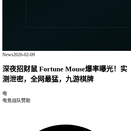
News
2026-02-09
深夜招财鼠 Fortune Mouse爆率曝光！实
测泄密，全网最猛，九游棋牌
电
电竞战队赞助