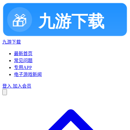
九游下载
最新首页
常见问题
专用APP
电子游戏新闻
登入
加入会员