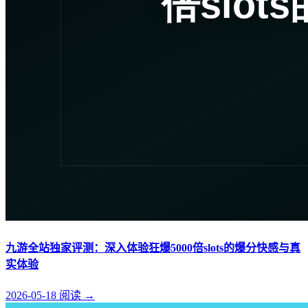
九游全站独家评测：深入体验狂爆5000倍slots的爆分快感与真
实体验
2026-05-18
阅读
→